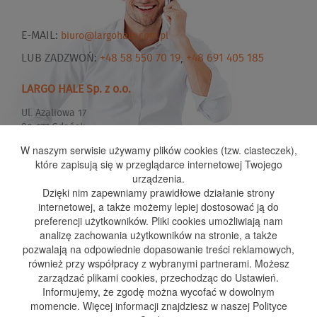
E-MAIL:
biuro@largohale.com.pl
LUB ZADZWOŃ:
+48 58 550 70 19
,
+48 691 405 185
LARGO HALE Sp. z o.o.
Ul. Azaliowa 17
80-177 Gdańsk
W naszym serwisie używamy plików cookies (tzw. ciasteczek),
które zapisują się w przeglądarce internetowej Twojego
urządzenia.
Dzięki nim zapewniamy prawidłowe działanie strony
internetowej, a także możemy lepiej dostosować ją do
preferencji użytkowników. Pliki cookies umożliwiają nam
analizę zachowania użytkowników na stronie, a także
Strona główna
O firmie
Oferta
realizacje
Wyróżnienia
BLOG
Kontakt
pozwalają na odpowiednie dopasowanie treści reklamowych,
również przy współpracy z wybranymi partnerami. Możesz
zarządzać plikami cookies, przechodząc do Ustawień.
Informujemy, że zgodę można wycofać w dowolnym
Hale magazynowe – Lębork
Hale magazynowe – Olsztyn
momencie. Więcej informacji znajdziesz w naszej Polityce
Hale stalowe – Bytów
hale stalowe bydgoszcz
Hale stalowe – Czersk