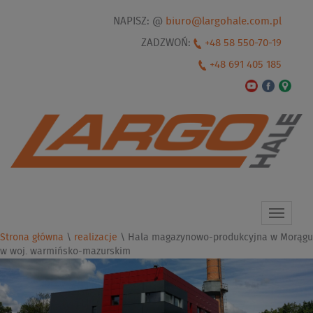
NAPISZ: @
biuro@largohale.com.pl
ZADZWOŃ:
+48 58 550-70-19
+48 691 405 185
Toggle
navigat
Strona główna
\
realizacje
\
Hala magazynowo-produkcyjna w Morągu
w woj. warmińsko-mazurskim