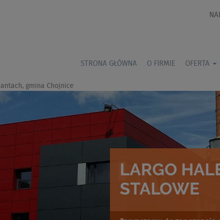
NA
STRONA GŁÓWNA
O FIRMIE
OFERTA
antach, gmina Chojnice
LARGO HALE
STALOWE