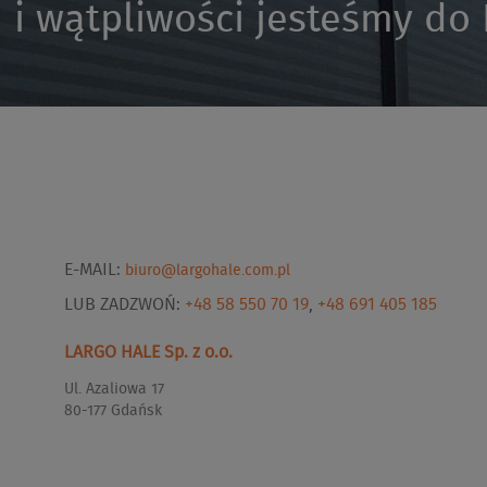
 i wątpliwości jesteśmy do
E-MAIL:
biuro@largohale.com.pl
LUB ZADZWOŃ:
+48 58 550 70 19
,
+48 691 405 185
LARGO HALE Sp. z o.o.
Ul. Azaliowa 17
80-177 Gdańsk