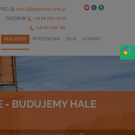
PISZ: @
biuro@largohale.com.pl
ZADZWOŃ:
+48 58 550-70-19
+48 691 405 185
REALIZACJE
WYRÓŻNIENIA
BLOG
KONTAKT
 - BUDUJEMY HALE