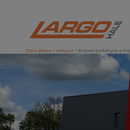
Strona główna
\
realizacje
\
Budynek produkcyjny w Kroj