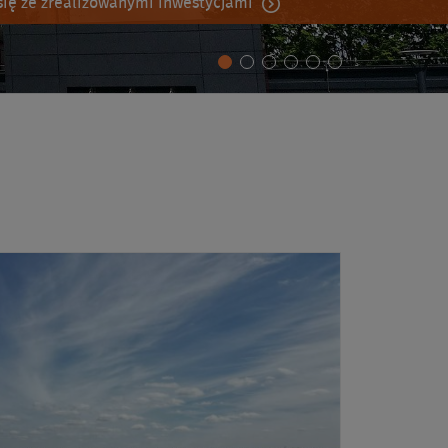
ię ze zrealizowanymi inwestycjami