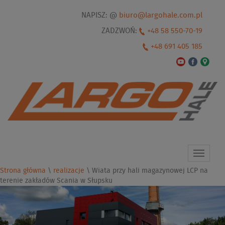
NAPISZ: @
biuro@largohale.com.pl
ZADZWOŃ:
+48 58 550-70-19
+48 691 405 185
Toggle
navigat
Strona główna
\
realizacje
\
Wiata przy hali magazynowej LCP na
terenie zakładów Scania w Słupsku