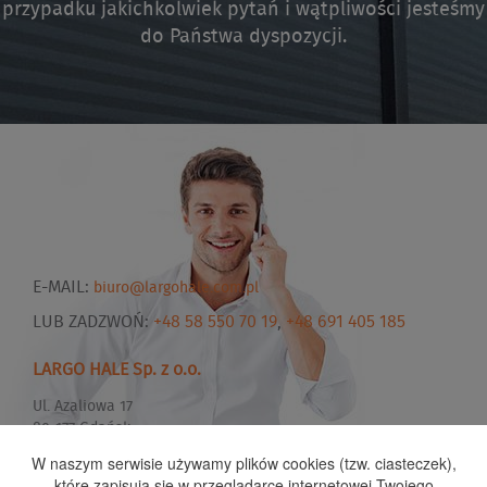
przypadku jakichkolwiek pytań i wątpliwości jesteśmy
do Państwa dyspozycji.
E-MAIL:
biuro@largohale.com.pl
LUB ZADZWOŃ:
+48 58 550 70 19
,
+48 691 405 185
LARGO HALE Sp. z o.o.
Ul. Azaliowa 17
80-177 Gdańsk
W naszym serwisie używamy plików cookies (tzw. ciasteczek),
które zapisują się w przeglądarce internetowej Twojego