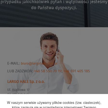
przypadku jakichkolwiek pytań i wątpliwości jesteśmy
do Państwa dyspozycji.
E-MAIL:
biuro@largohale.com.pl
LUB ZADZWOŃ:
+48 58 550 70 19
,
+48 691 405 185
LARGO HALE Sp. z o.o.
Ul. Azaliowa 17
80-177 Gdańsk
W naszym serwisie używamy plików cookies (tzw. ciasteczek),
które zapisują się w przeglądarce internetowej Twojego