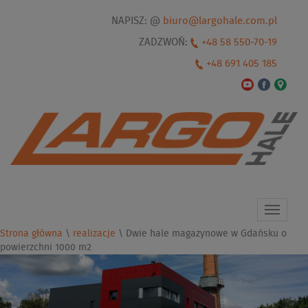
NAPISZ: @
biuro@largohale.com.pl
ZADZWOŃ:
+48 58 550-70-19
+48 691 405 185
Toggle
navigat
Strona główna
\
realizacje
\
Dwie hale magazynowe w Gdańsku o
powierzchni 1000 m2