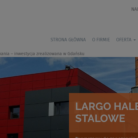
NA
STRONA GŁÓWNA
O FIRMIE
OFERTA
ania – inwestycja zrealizowana w Gdańsku
LARGO HALE
STALOWE