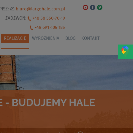
PISZ: @
biuro@largohale.com.pl
ZADZWOŃ:
+48 58 550-70-19
+48 691 405 185
REALIZACJE
WYRÓŻNIENIA
BLOG
KONTAKT
 - BUDUJEMY HALE