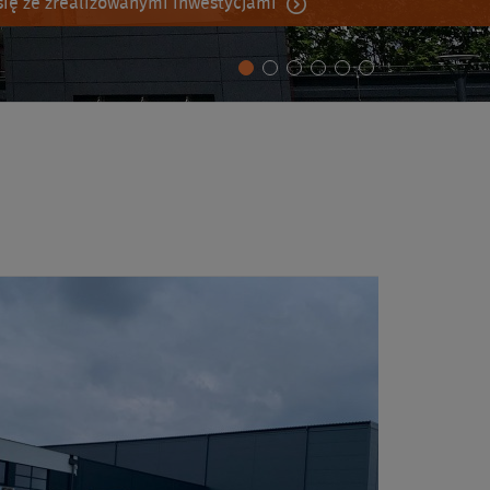
ię ze zrealizowanymi inwestycjami