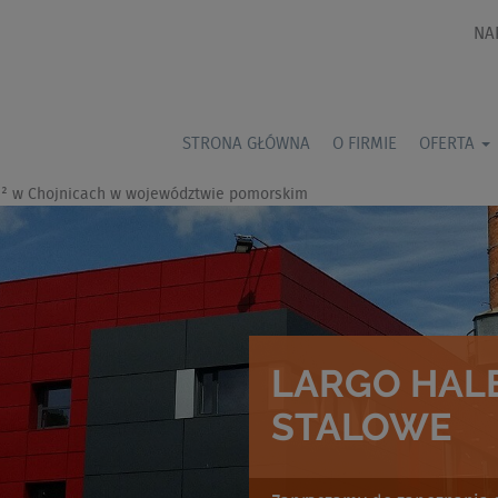
NA
STRONA GŁÓWNA
O FIRMIE
OFERTA
m² w Chojnicach w województwie pomorskim
LARGO HALE
STALOWE