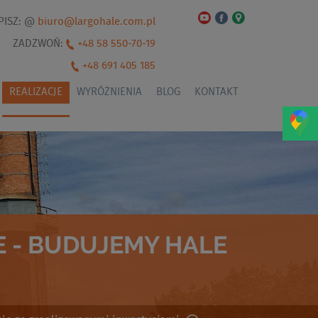
PISZ: @
biuro@largohale.com.pl
ZADZWOŃ:
+48 58 550-70-19
+48 691 405 185
REALIZACJE
WYRÓŻNIENIA
BLOG
KONTAKT
 - BUDUJEMY HALE