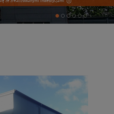
ię ze zrealizowanymi inwestycjami