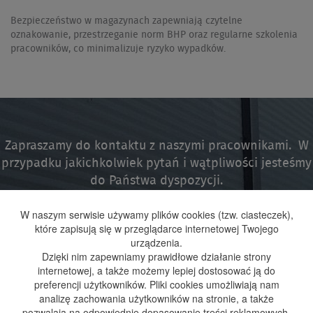
Bezpieczeństwo w magazynach zapewniają czytelne
oznakowanie, przestrzeganie norm BHP oraz regularne szkolenia
pracowników, co minimalizuje ryzyko wypadków.
Zapraszamy do kontaktu z naszymi pracownikami. W
przypadku jakichkolwiek pytań i wątpliwości jesteśmy
do Państwa dyspozycji.
W naszym serwisie używamy plików cookies (tzw. ciasteczek),
które zapisują się w przeglądarce internetowej Twojego
urządzenia.
Dzięki nim zapewniamy prawidłowe działanie strony
internetowej, a także możemy lepiej dostosować ją do
preferencji użytkowników. Pliki cookies umożliwiają nam
Strona główna
O firmie
Oferta
realizacje
Wyróżnienia
BLOG
Kontakt
analizę zachowania użytkowników na stronie, a także
pozwalają na odpowiednie dopasowanie treści reklamowych,