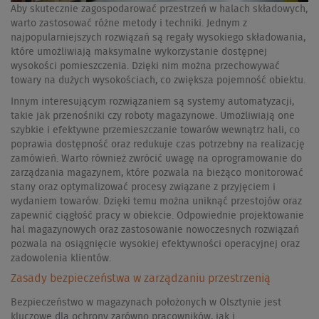
Aby skutecznie zagospodarować przestrzeń w halach składowych,
warto zastosować różne metody i techniki. Jednym z
najpopularniejszych rozwiązań są regały wysokiego składowania,
które umożliwiają maksymalne wykorzystanie dostępnej
wysokości pomieszczenia. Dzięki nim można przechowywać
towary na dużych wysokościach, co zwiększa pojemność obiektu.
Innym interesującym rozwiązaniem są systemy automatyzacji,
takie jak przenośniki czy roboty magazynowe. Umożliwiają one
szybkie i efektywne przemieszczanie towarów wewnątrz hali, co
poprawia dostępność oraz redukuje czas potrzebny na realizację
zamówień. Warto również zwrócić uwagę na oprogramowanie do
zarządzania magazynem, które pozwala na bieżąco monitorować
stany oraz optymalizować procesy związane z przyjęciem i
wydaniem towarów. Dzięki temu można uniknąć przestojów oraz
zapewnić ciągłość pracy w obiekcie. Odpowiednie projektowanie
hal magazynowych oraz zastosowanie nowoczesnych rozwiązań
pozwala na osiągnięcie wysokiej efektywności operacyjnej oraz
zadowolenia klientów.
Zasady bezpieczeństwa w zarządzaniu przestrzenią
Bezpieczeństwo w magazynach położonych w Olsztynie jest
kluczowe dla ochrony zarówno pracowników, jak i