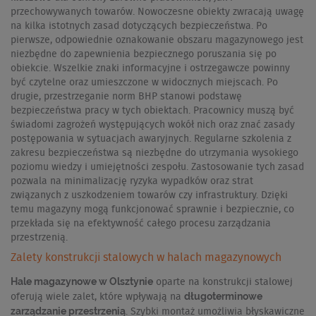
przechowywanych towarów. Nowoczesne obiekty zwracają uwagę
na kilka istotnych zasad dotyczących bezpieczeństwa. Po
pierwsze, odpowiednie oznakowanie obszaru magazynowego jest
niezbędne do zapewnienia bezpiecznego poruszania się po
obiekcie. Wszelkie znaki informacyjne i ostrzegawcze powinny
być czytelne oraz umieszczone w widocznych miejscach. Po
drugie, przestrzeganie norm BHP stanowi podstawę
bezpieczeństwa pracy w tych obiektach. Pracownicy muszą być
świadomi zagrożeń występujących wokół nich oraz znać zasady
postępowania w sytuacjach awaryjnych. Regularne szkolenia z
zakresu bezpieczeństwa są niezbędne do utrzymania wysokiego
poziomu wiedzy i umiejętności zespołu. Zastosowanie tych zasad
pozwala na minimalizację ryzyka wypadków oraz strat
związanych z uszkodzeniem towarów czy infrastruktury. Dzięki
temu magazyny mogą funkcjonować sprawnie i bezpiecznie, co
przekłada się na efektywność całego procesu zarządzania
przestrzenią.
Zalety konstrukcji stalowych w halach magazynowych
Hale magazynowe w Olsztynie
oparte na konstrukcji stalowej
długoterminowe
oferują wiele zalet, które wpływają na
zarządzanie przestrzenią
. Szybki montaż umożliwia błyskawiczne