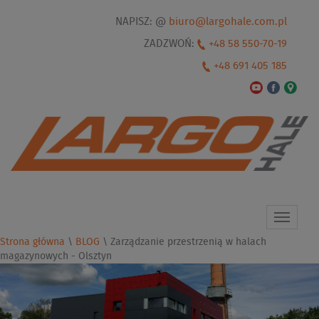
NAPISZ: @
biuro@largohale.com.pl
ZADZWOŃ:
+48 58 550-70-19
+48 691 405 185
Toggle
navigat
Strona główna
\
BLOG
\
Zarządzanie przestrzenią w halach
magazynowych - Olsztyn