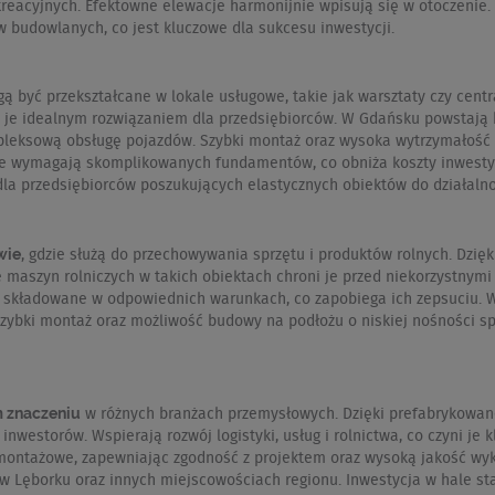
ekreacyjnych. Efektowne elewacje harmonijnie wpisują się w otoczenie
 budowlanych, co jest kluczowe dla sukcesu inwestycji.
 być przekształcane w lokale usługowe, takie jak warsztaty czy cent
i je idealnym rozwiązaniem dla przedsiębiorców. W Gdańsku powstają 
leksową obsługę pojazdów. Szybki montaż oraz wysoka wytrzymałość k
e wymagają skomplikowanych fundamentów, co obniża koszty inwestycji
 dla przedsiębiorców poszukujących elastycznych obiektów do działalno
wie
, gdzie służą do przechowywania sprzętu i produktów rolnych. Dzię
 maszyn rolniczych w takich obiektach chroni je przed niekorzystnym
yć składowane w odpowiednich warunkach, co zapobiega ich zepsuciu. 
 Szybki montaż oraz możliwość budowy na podłożu o niskiej nośności s
m znaczeniu
w różnych branżach przemysłowych. Dzięki prefabrykowanej
nwestorów. Wspierają rozwój logistyki, usług i rolnictwa, co czyni 
montażowe, zapewniając zgodność z projektem oraz wysoką jakość wy
w Lęborku oraz innych miejscowościach regionu. Inwestycja w hale sta