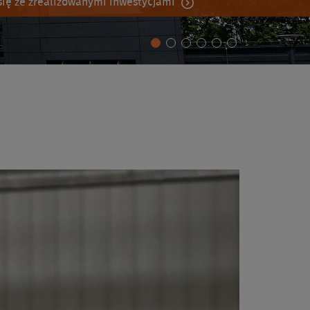
ię ze zrealizowanymi inwestycjami