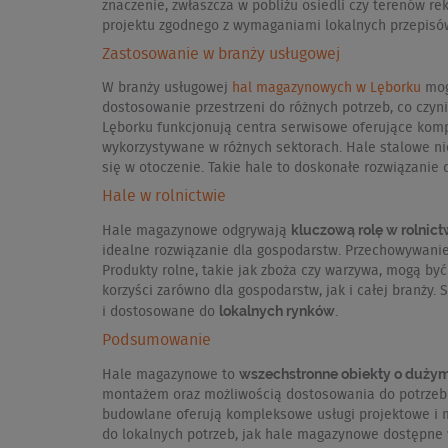
znaczenie, zwłaszcza w pobliżu osiedli czy terenów r
projektu zgodnego z wymaganiami lokalnych przepisów
Zastosowanie w branży usługowej
W branży usługowej
hal magazynowych w Lęborku
mogą
dostosowanie przestrzeni do różnych potrzeb, co czyn
Lęborku funkcjonują centra serwisowe oferujące komp
wykorzystywane w różnych sektorach. Hale stalowe ni
się w otoczenie. Takie hale to doskonałe rozwiązanie
Hale w rolnictwie
kluczową rolę w rolnict
Hale magazynowe odgrywają
idealne rozwiązanie dla gospodarstw. Przechowywanie
Produkty rolne, takie jak zboża czy warzywa, mogą b
korzyści zarówno dla gospodarstw, jak i całej branży.
lokalnych rynków
i dostosowane do
.
Podsumowanie
wszechstronne obiekty o duży
Hale magazynowe to
montażem oraz możliwością dostosowania do potrzeb i
budowlane oferują kompleksowe usługi projektowe i 
do lokalnych potrzeb, jak hale magazynowe dostępne 