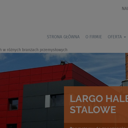
NA
STRONA GŁÓWNA
O FIRMIE
OFERTA
h w różnych branżach przemysłowych
LARGO HALE
STALOWE