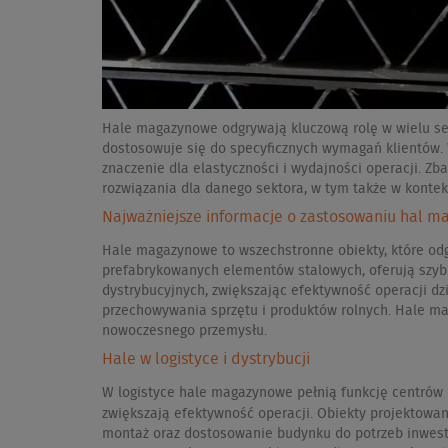
Hale magazynowe odgrywają kluczową rolę w wielu sek
dostosowuje się do specyficznych wymagań klientów. W
znaczenie dla elastyczności i wydajności operacji. 
rozwiązania dla danego sektora, w tym także w konte
Najważniejsze informacje o zastosowaniu hal 
Hale magazynowe to wszechstronne obiekty, które odgry
prefabrykowanych elementów stalowych, oferują szybk
dystrybucyjnych, zwiększając efektywność operacji d
przechowywania sprzętu i produktów rolnych. Hale ma
nowoczesnego przemysłu.
Hale w logistyce i dystrybucji
W logistyce hale magazynowe pełnią funkcję centrów 
zwiększają efektywność operacji. Obiekty projektowa
montaż oraz dostosowanie budynku do potrzeb inwesto