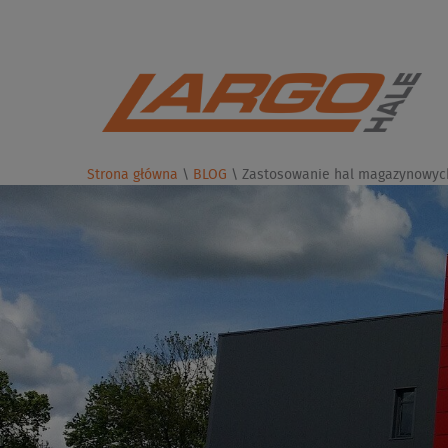
Strona główna
\
BLOG
\
Zastosowanie hal magazynowyc