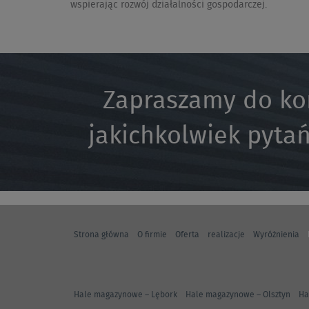
wspierając rozwój działalności gospodarczej.
Zapraszamy do ko
jakichkolwiek pytań
Strona główna
O firmie
Oferta
realizacje
Wyróżnienia
Hale magazynowe – Lębork
Hale magazynowe – Olsztyn
Ha