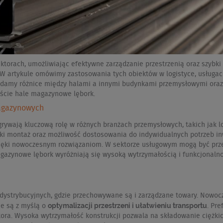
torach, umożliwiając efektywne zarządzanie przestrzenią oraz szybki
 artykule omówimy zastosowania tych obiektów w logistyce, usługach,
Zbadamy różnice między halami a innymi budynkami przemysłowymi ora
kście hale magazynowe lębork.
magazynowych
wają kluczową rolę w różnych branżach przemysłowych, takich jak logis
i montaż oraz możliwość dostosowania do indywidualnych potrzeb inw
zięki nowoczesnym rozwiązaniom. W sektorze usługowym mogą być przek
gazynowe lębork wyróżniają się wysoką wytrzymałością i funkcjonalnoś
dystrybucyjnych, gdzie przechowywane są i zarządzane towary. Nowocz
optymalizacji przestrzeni i ułatwieniu transportu
ne są z myślą o
. Pr
ra. Wysoka wytrzymałość konstrukcji pozwala na składowanie ciężkic