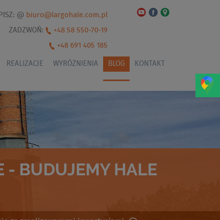
PISZ: @
biuro@largohale.com.pl
ZADZWOŃ:
+48 58 550-70-19
+48 691 405 185
REALIZACJE
WYRÓŻNIENIA
BLOG
KONTAKT
 - BUDUJEMY HALE