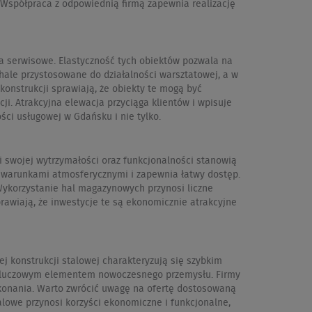
. Współpraca z odpowiednią firmą zapewnia realizację
ra serwisowe. Elastyczność tych obiektów pozwala na
hale przystosowane do działalności warsztatowej, a w
onstrukcji sprawiają, że obiekty te mogą być
. Atrakcyjna elewacja przyciąga klientów i wpisuje
ści usługowej w Gdańsku i nie tylko.
ki swojej wytrzymałości oraz funkcjonalności stanowią
i warunkami atmosferycznymi i zapewnia łatwy dostęp.
Wykorzystanie hal magazynowych przynosi liczne
prawiają, że inwestycje te są ekonomicznie atrakcyjne
 konstrukcji stalowej charakteryzują się szybkim
je kluczowym elementem nowoczesnego przemysłu. Firmy
konania. Warto zwrócić uwagę na ofertę dostosowaną
lowe przynosi korzyści ekonomiczne i funkcjonalne,