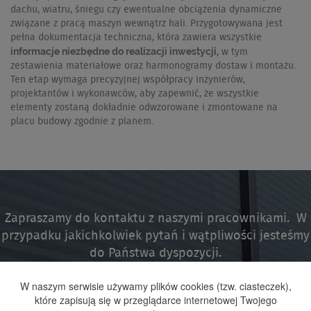
dachu, wiatru, śniegu czy ewentualne obciążenia dynamiczne
związane z pracą maszyn wewnątrz hali. Przygotowywana jest
pełna dokumentacja techniczna, która zawiera wszystkie
informacje niezbędne do realizacji inwestycji
, w tym
zestawienia materiałowe oraz harmonogramy dostaw i montażu.
Ten etap wymaga precyzyjnej współpracy inżynierów,
projektantów i wykonawców, aby zapewnić, że wszystkie
elementy zostaną dokładnie odwzorowane i zmontowane na
placu budowy zgodnie z planem.
Zapraszamy do kontaktu z naszymi pracownikami. W
przypadku jakichkolwiek pytań i wątpliwości jesteśmy
do Państwa dyspozycji.
W naszym serwisie używamy plików cookies (tzw. ciasteczek),
które zapisują się w przeglądarce internetowej Twojego