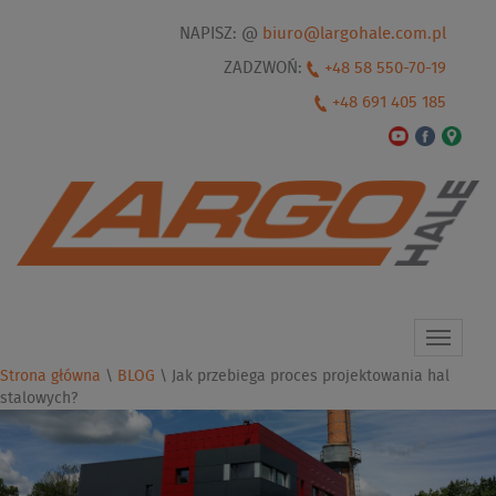
NAPISZ: @
biuro@largohale.com.pl
ZADZWOŃ:
+48 58 550-70-19
+48 691 405 185
Toggle
navigat
Strona główna
\
BLOG
\
Jak przebiega proces projektowania hal
stalowych?