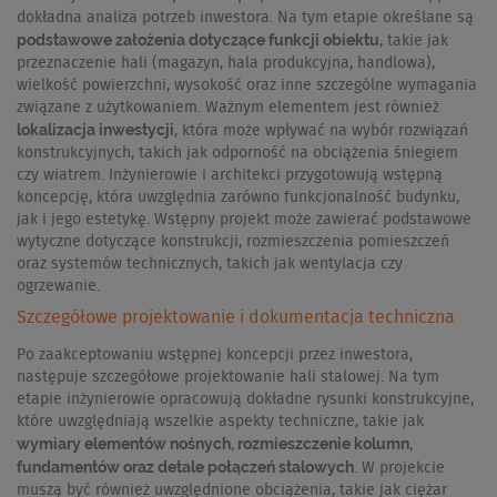
dokładna analiza potrzeb inwestora. Na tym etapie określane są
podstawowe założenia dotyczące funkcji obiektu
, takie jak
przeznaczenie hali (magazyn, hala produkcyjna, handlowa),
wielkość powierzchni, wysokość oraz inne szczególne wymagania
związane z użytkowaniem. Ważnym elementem jest również
lokalizacja inwestycji
, która może wpływać na wybór rozwiązań
konstrukcyjnych, takich jak odporność na obciążenia śniegiem
czy wiatrem. Inżynierowie i architekci przygotowują wstępną
koncepcję, która uwzględnia zarówno funkcjonalność budynku,
jak i jego estetykę. Wstępny projekt może zawierać podstawowe
wytyczne dotyczące konstrukcji, rozmieszczenia pomieszczeń
oraz systemów technicznych, takich jak wentylacja czy
ogrzewanie.
Szczegółowe projektowanie i dokumentacja techniczna
Po zaakceptowaniu wstępnej koncepcji przez inwestora,
następuje szczegółowe projektowanie hali stalowej. Na tym
etapie inżynierowie opracowują dokładne rysunki konstrukcyjne,
które uwzględniają wszelkie aspekty techniczne, takie jak
wymiary elementów nośnych, rozmieszczenie kolumn,
fundamentów oraz detale połączeń stalowych
. W projekcie
muszą być również uwzględnione obciążenia, takie jak ciężar