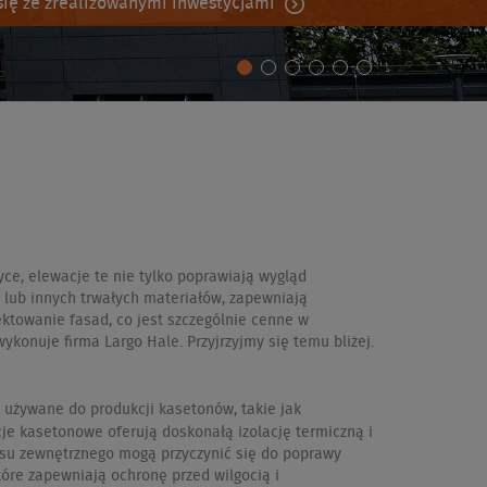
ię ze zrealizowanymi inwestycjami
ce, elewacje te nie tylko poprawiają wygląd
 lub innych trwałych materiałów, zapewniają
ktowanie fasad, co jest szczególnie cenne w
ykonuje firma Largo Hale. Przyjrzyjmy się temu bliżej.
 używane do produkcji kasetonów, takie jak
je kasetonowe oferują doskonałą izolację termiczną i
łasu zewnętrznego mogą przyczynić się do poprawy
re zapewniają ochronę przed wilgocią i