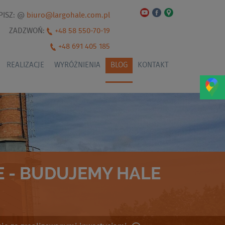
PISZ: @
biuro@largohale.com.pl
ZADZWOŃ:
+48 58 550-70-19
+48 691 405 185
REALIZACJE
WYRÓŻNIENIA
BLOG
KONTAKT
 - BUDUJEMY HALE