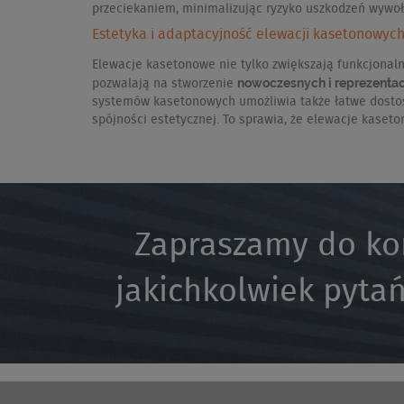
przeciekaniem, minimalizując ryzyko uszkodzeń wywo
Estetyka i adaptacyjność elewacji kasetonowyc
Elewacje kasetonowe nie tylko zwiększają funkcjonaln
nowoczesnych i reprezenta
pozwalają na stworzenie
systemów kasetonowych umożliwia także łatwe dostoso
spójności estetycznej. To sprawia, że elewacje kaset
Zapraszamy do ko
jakichkolwiek pytań