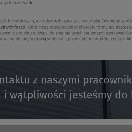
łanych przez wodę.
h
ość hal stalowych, ale także wzbogacają ich estetykę. Dostępne w ró
cyjnych fasad
, które mogą odzwierciedlać charakter firmy lub dostos
wanie projektu elewacji do zmieniających się potrzeb użytkowników l
onowe są idealnym rozwiązaniem dla przedsiębiorstw, które cenią sobi
ntaktu z naszymi pracowni
 i wątpliwości jesteśmy do