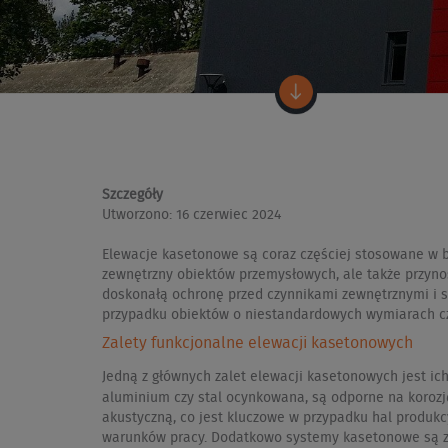
Szczegóły
Utworzono: 16 czerwiec 2024
Elewacje kasetonowe są coraz częściej stosowane w bu
zewnętrzny obiektów przemysłowych, ale także przynos
doskonałą ochronę przed czynnikami zewnętrznymi i s
przypadku obiektów o niestandardowych wymiarach c
Zalety funkcjonalne elewacji kasetonowych
Jedną z głównych zalet elewacji kasetonowych jest ic
aluminium czy stal ocynkowana, są odporne na korozj
akustyczną, co jest kluczowe w przypadku hal produk
warunków pracy. Dodatkowo systemy kasetonowe są za