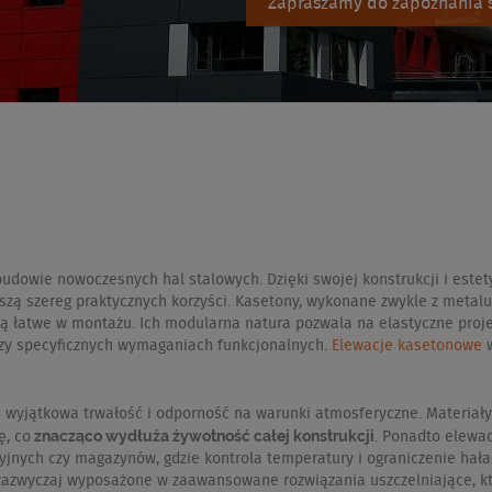
Zapraszamy do zapoznania s
dowie nowoczesnych hal stalowych. Dzięki swojej konstrukcji i estety
zą szereg praktycznych korzyści. Kasetony, wykonane zwykle z metalu
ą łatwe w montażu. Ich modularna natura pozwala na elastyczne proje
zy specyficznych wymaganiach funkcjonalnych.
Elewacje kasetonowe
w
h wyjątkowa trwałość i odporność na warunki atmosferyczne. Materiały
znacząco wydłuża żywotność całej konstrukcji
ę, co
. Ponadto elewac
cyjnych czy magazynów, gdzie kontrola temperatury i ograniczenie ha
zwyczaj wyposażone w zaawansowane rozwiązania uszczelniające, któ