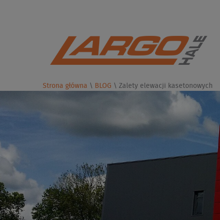
Strona główna
\
BLOG
\
Zalety elewacji kasetonowych