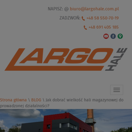
NAPISZ: @
biuro@largohale.com.pl
ZADZWOŃ:
+48 58 550-70-19
+48 691 405 185
Toggle
navigat
Strona główna
\
BLOG
\
Jak dobrać wielkość hali magazynowej do
prowadzonej działalności?