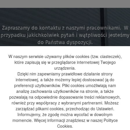
Zapraszamy do kontaktu z naszymi pracownikami. W
przypadku jakichkolwiek pytań i wątpliwości jesteśmy
do Państwa dyspozycji.
W naszym serwisie używamy plików cookies (tzw. ciasteczek),
które zapisują się w przeglądarce internetowej Twojego
urządzenia.
Dzięki nim zapewniamy prawidłowe działanie strony
internetowej, a także możemy lepiej dostosować ją do
preferencji użytkowników. Pliki cookies umożliwiają nam
analizę zachowania użytkowników na stronie, a także
Strona główna
O firmie
Oferta
realizacje
Wyróżnienia
BLOG
Kontakt
pozwalają na odpowiednie dopasowanie treści reklamowych,
również przy współpracy z wybranymi partnerami. Możesz
zarządzać plikami cookies, przechodząc do Ustawień.
Informujemy, że zgodę można wycofać w dowolnym
Hale magazynowe – Lębork
Hale magazynowe – Olsztyn
momencie. Więcej informacji znajdziesz w naszej Polityce
Hale stalowe – Bytów
hale stalowe bydgoszcz
Hale stalowe – Czersk
Cookies.