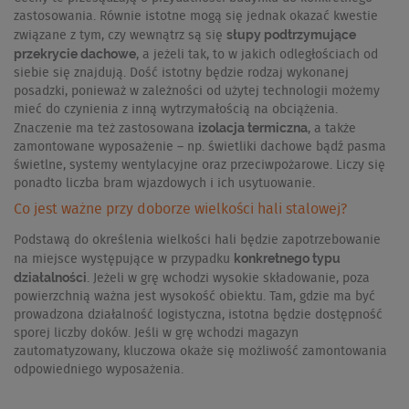
zastosowania. Równie istotne mogą się jednak okazać kwestie
słupy podtrzymujące
związane z tym, czy wewnątrz są się
przekrycie dachowe
, a jeżeli tak, to w jakich odległościach od
siebie się znajdują. Dość istotny będzie rodzaj wykonanej
posadzki, ponieważ w zależności od użytej technologii możemy
mieć do czynienia z inną wytrzymałością na obciążenia.
izolacja termiczna
Znaczenie ma też zastosowana
, a także
zamontowane wyposażenie – np. świetliki dachowe bądź pasma
świetlne, systemy wentylacyjne oraz przeciwpożarowe. Liczy się
ponadto liczba bram wjazdowych i ich usytuowanie.
Co jest ważne przy doborze wielkości hali stalowej?
Podstawą do określenia wielkości hali będzie zapotrzebowanie
konkretnego typu
na miejsce występujące w przypadku
działalności
. Jeżeli w grę wchodzi wysokie składowanie, poza
powierzchnią ważna jest wysokość obiektu. Tam, gdzie ma być
prowadzona działalność logistyczna, istotna będzie dostępność
sporej liczby doków. Jeśli w grę wchodzi magazyn
zautomatyzowany, kluczowa okaże się możliwość zamontowania
odpowiedniego wyposażenia.